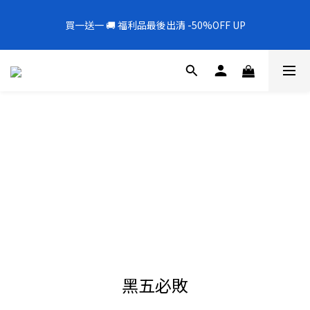
5
5
5
5
7
2
3
6
0
5
1
6
1
9
1
1
3
8
全新上架❗️300mL飯店擴香 大容量超值補充罐🎉
4
9
4
4
4
6
1
2
5
4
買一送一 🚚 福利品最後出清 -50%OFF UP
0
5
:
0
8
:
0
0
:
2
7
新品88折
3
8
3
3
3
5
0
1
4
3
Days
Hours
Minutes
Seconds
4
7
1
6
2
7
2
2
2
4
0
3
2
3
6
0
5
1
6
1
9
1
1
3
全新上架❗️300mL飯店擴香 大容量超值補充罐🎉
2
1
2
5
4
0
5
:
0
8
:
0
0
:
2
新品88折
1
0
1
4
3
Days
Hours
Minutes
Seconds
4
7
1
0
0
3
2
3
6
0
2
1
2
5
1
0
1
4
0
0
3
2
1
0
黑五必敗