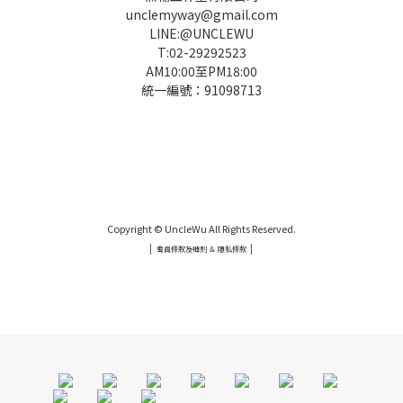
unclemyway@gmail.com
LINE:@UNCLEWU
T:02-29292523
AM10:00至PM18:00
統一編號：91098713
UNCLE WU送禮救星，首創2in1固體香水，中性香味男女都會喜歡，溫和的香氣，不暈香、不失誤，送禮
自用都非常適合。
Copyright © UncleWu All Rights Reserved.
|
|
會員條款及細則 ＆ 隱私條款
UNCLE WU送禮救星，首創2in1固體香水，中性香味男女都會喜歡，溫和的香氣，不暈香、不失誤，送禮
自用都非常適合。
UNCLE WU送禮救星，首創2in1固體香