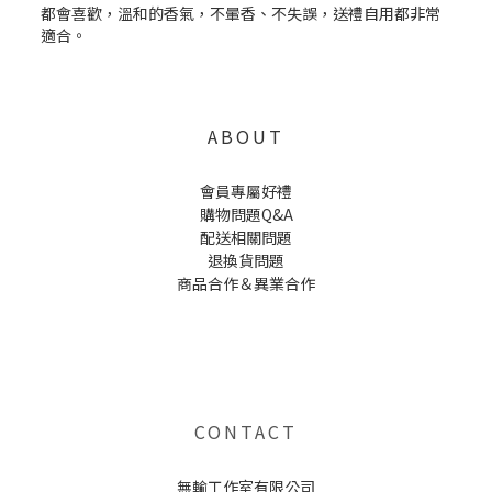
ABOUT
會員專屬好禮
購物問題Q&A
配送相關問題
退換貨問題
商品合作＆異業合作
UNCLE WU送禮救星，首創2in1固體香水，中性香味男女都會喜歡，溫和的香氣，不暈香、不失誤，送禮
自用都非常適合。
CONTACT
無輸工作室有限公司