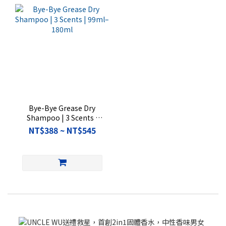
Bye-Bye Grease Dry
Shampoo | 3 Scents |
99ml–180ml
NT$388 ~ NT$545