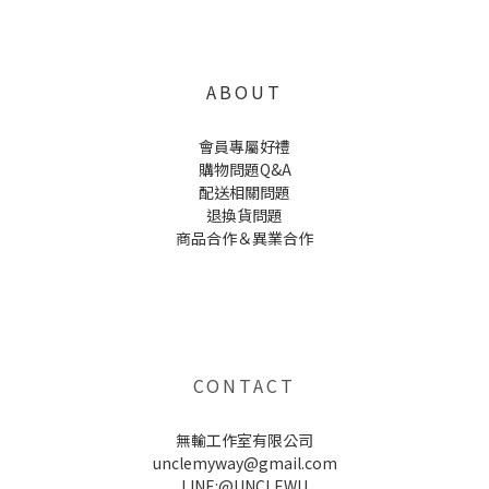
ABOUT
會員專屬好禮
購物問題Q&A
配送相關問題
退換貨問題
商品合作＆異業合作
UNCLE WU送禮救星，首創2in1固體香水，中性香味男女都會喜歡，溫和的香氣，不暈香、不失誤，送禮
自用都非常適合。
CONTACT
無輸工作室有限公司
unclemyway@gmail.com
LINE:@UNCLEWU