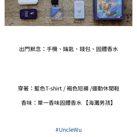
出門默念：手機、鑰匙、錢包、固體香水
穿著：藍色
T-shirt /
褐色短褲
/
運動休閒鞋
香味：單一香味固體香水
【海灘男孩】
#UncleWu