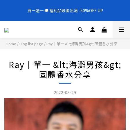
5
5
5
8
9
3
1
2
3
7
1
6
1
1
4
5
6
全新上架❗️300mL飯店擴香 大容量超值補充罐🎉
4
9
4
4
7
8
9
2
0
1
2
6
買一送一 🚚 福利品最後出清 -50%OFF UP
0
5
:
0
0
:
3
4
:
5
9
新品88折
3
8
3
3
6
7
8
1
0
1
5
Days
Hours
Minutes
Seconds
4
2
3
4
8
2
7
2
2
5
6
7
0
0
4
3
1
2
3
7
1
6
1
1
4
5
6
全新上架❗️300mL飯店擴香 大容量超值補充罐🎉
3
2
0
1
2
6
0
5
:
0
0
:
3
4
:
5
9
新品88折
2
1
0
1
5
Days
Hours
Minutes
Seconds
4
2
3
4
8
1
0
0
4
Home
/
Blog list page
/
Ray｜單一 &lt;海灘男孩&gt; 固體香水分享
3
1
2
3
7
0
3
2
0
1
2
6
2
1
0
1
5
Ray｜單一 &lt;海灘男孩&gt;
1
0
0
4
0
3
固體香水分享
2
1
0
2022-08-29