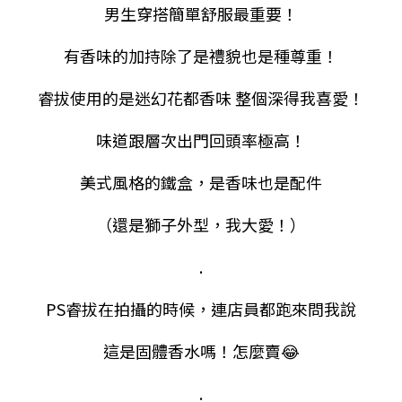
男生穿搭簡單舒服最重要！
有香味的加持除了是禮貌也是種尊重！
睿拔使用的是迷幻花都香味
整個深得我喜愛！
味道跟層次出門回頭率極高！
美式風格的鐵盒，是香味也是配件
（還是獅子外型，我大愛！）
.
PS
睿拔在拍攝的時候，連店員都跑來問我說
這是固體香水嗎！怎麼賣
😂
.