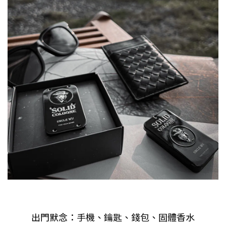
出門默念：手機、鑰匙、錢包、固體香水