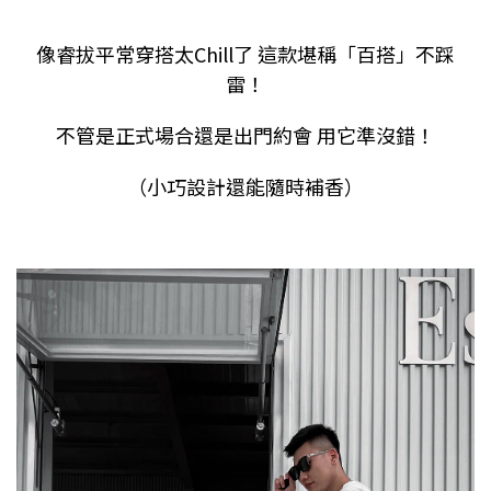
像睿拔平常穿搭太
Chill
了
這款堪稱「百搭」不踩
雷！
不管是正式場合還是出門約會
用它準沒錯！
（小巧設計還能隨時補香）