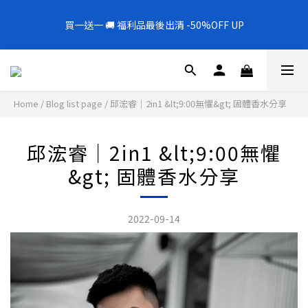
3
8
3
3
5
5
5
1
3
1
6
1
1
3
3
3
8
全新上架❗️300mL飯店擴香 大容量超值補充罐🎉
2
7
2
2
4
4
4
9
0
2
0
5
:
0
0
:
2
2
:
2
7
1
6
1
1
3
3
3
8
全新上架❗️300mL飯店擴香 大容量超值補充罐🎉
新品88折
1
Days
Hours
Minutes
Seconds
4
1
1
1
6
0
5
:
0
0
:
2
2
:
2
7
新品88折
0
Days
Hours
Minutes
Seconds
3
0
0
0
5
4
1
1
1
6
2
4
3
0
0
0
5
1
3
2
4
0
2
Home
/
Blog list page
/
邱浤睿｜2in1 &lt;9:00無懼&gt; 固體香水分享
1
3
1
0
2
0
1
邱浤睿｜2in1 &lt;9:00無懼
0
&gt; 固體香水分享
2022-09-14