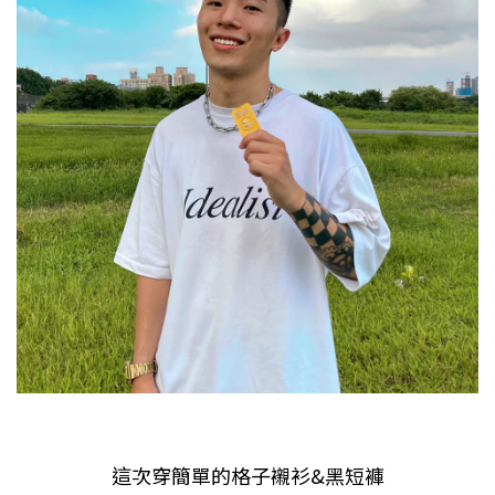
這次穿簡單的格子襯衫
&
黑短褲