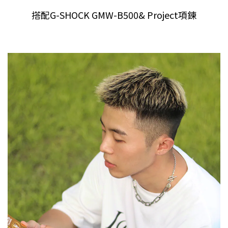
搭配
G-SHOCK GMW-B500& Project
項鍊