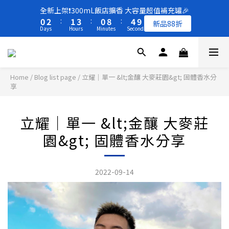
8
9
8
1
1
3
3
2
2
4
4
1
1
9
9
5
5
9
9
全新上架❗️300mL飯店擴香 大容量超值補充罐🎉
全新上架❗️300mL飯店擴香 大容量超值補充罐🎉
7
9
8
7
0
0
2
2
:
:
1
1
3
3
:
:
0
0
8
8
:
:
4
4
8
8
新品88折
新品88折
6
8
7
9
6
Days
Days
Hours
Hours
Minutes
Minutes
Seconds
Seconds
1
1
0
0
2
2
7
7
3
3
7
7
5
7
6
8
5
9
0
0
1
1
6
6
2
2
6
6
4
6
5
7
4
8
0
0
5
5
1
1
5
5
買一送一 🚚 福利品最後出清 -50%OFF UP
3
5
4
6
3
7
4
4
0
0
4
4
2
4
3
5
2
6
3
3
3
3
Home
/
Blog list page
/
立耀｜單一 &lt;金釀 大麥莊園&gt; 固體香水分
1
3
2
4
1
9
5
9
全新上架❗️300mL飯店擴香 大容量超值補充罐🎉
享
2
2
2
2
0
2
:
1
3
:
0
8
:
4
8
新品88折
1
1
1
1
Days
Hours
Minutes
Seconds
1
0
2
7
3
7
0
0
0
0
0
1
6
2
6
立耀｜單一 &lt;金釀 大麥莊
0
5
1
5
園&gt; 固體香水分享
4
0
4
3
3
2
2
2022-09-14
1
1
0
0