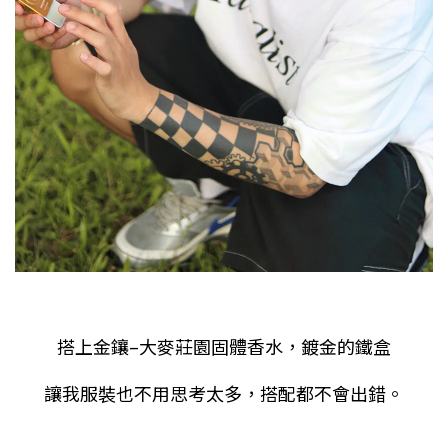
搭上金鑲
–
大麥莊園固體香水，鍍金的鐵盒
讓我服裝也不用思考太多，搭配都不會出錯。