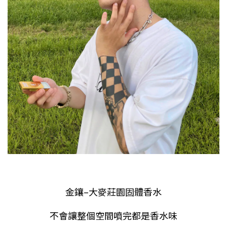
金鑲
–
大麥莊園固體香水
不會讓整個空間噴完都是香水味