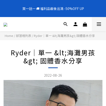
5
9
5
5
6
6
6
2
4
1
5
1
1
2
7
2
2
全新上架❗️300mL飯店擴香 大容量超值補充罐🎉
4
8
4
4
5
5
5
1
3
買一送一 🚚 福利品最後出清 -50%OFF UP
0
4
:
0
0
:
1
6
:
1
1
新品88折
3
7
3
3
4
9
4
4
0
2
日
時
分
秒
3
0
5
0
0
2
6
2
2
3
8
3
3
1
2
4
1
5
1
1
2
7
2
2
全新上架❗️300mL飯店擴香 大容量超值補充罐🎉
0
1
3
0
4
:
0
0
:
1
6
:
1
1
新品88折
0
2
日
時
分
秒
3
0
5
0
0
1
Home
/
部落格列表
/
Ryder｜單一 &lt;海灘男孩&gt; 固體香水分享
2
4
0
1
3
0
2
Ryder｜單一 &lt;海灘男孩
1
0
&gt; 固體香水分享
2022-08-26