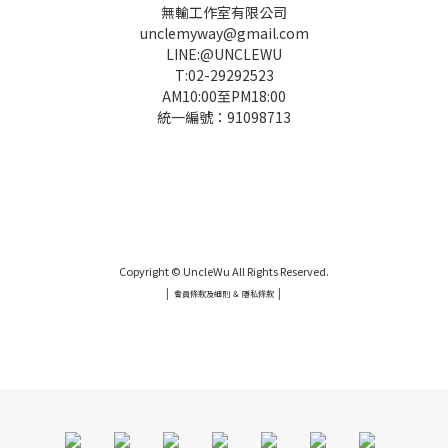
無輸工作室有限公司
unclemyway@gmail.com
LINE:@UNCLEWU
T:02-29292523
AM10:00至PM18:00
統一編號：91098713
UNCLE WU送禮救星，首創2in1固體香水，中性香味男女都會喜歡，溫和的香氣，不暈香、不失誤，送禮
自用都非常適合。
Copyright © UncleWu All Rights Reserved.
|
|
會員條款及細則 ＆ 隱私條款
UNCLE WU送禮救星，首創2in1固體香水，中性香味男女都會喜歡，溫和的香氣，不暈香、不失誤，送禮
自用都非常適合。