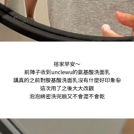
搭家早安～
前陣子收到unclewu的氨基酸洗面乳
講真的之前對胺基酸洗面乳沒有什麼好印象🤪
這次用了之後大大改觀
泡泡綿密洗完臉又不會澀不會乾