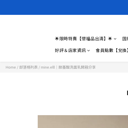
全新上架❗️
全新上架❗️
全新上架❗️
🌟限時特賣【惜福品出清】🌟
固
好評＆店家資訊
會員點數【兌換
Home
/
部落格列表
/
mine.elll｜胺基酸洗面乳開箱分享