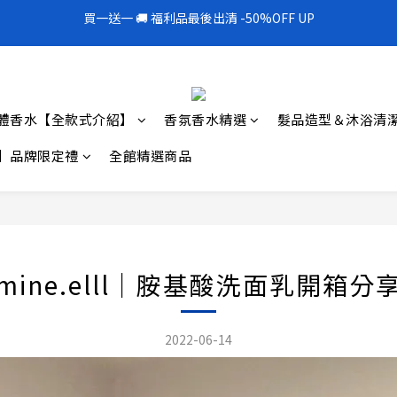
1
1
6
6
1
1
2
2
6
6
6
6
8
8
5
5
6
0
0
5
5
:
:
0
0
9
9
:
:
1
1
5
5
:
:
5
5
7
7
300mL飯店擴香 大容量超值補充罐🎉
300mL飯店擴香 大容量超值補充罐🎉
4
9
4
5
9
9
日
日
時
時
分
分
秒
秒
4
4
8
8
0
0
4
4
4
4
6
6
3
8
3
4
8
8
3
3
7
7
3
3
3
3
5
5
買一送一 🚚 福利品最後出清 -50%OFF UP
2
7
2
3
7
7
9
2
2
6
6
2
2
2
2
4
4
1
6
1
2
6
6
8
1
1
5
5
1
1
1
1
3
3
0
5
:
0
9
:
1
5
:
5
7
300mL飯店擴香 大容量超值補充罐🎉
0
0
4
4
0
0
0
0
2
2
體香水【全款式介紹】
香氛香水精選
髮品造型＆沐浴清
日
時
分
秒
4
8
0
4
4
6
3
3
1
1
3
7
3
3
5
2
2
0
0
】品牌限定禮
全館精選商品
2
6
2
2
4
1
1
1
5
1
1
3
0
0
0
4
0
0
2
3
1
2
0
1
mine.elll｜胺基酸洗面乳開箱分
0
2022-06-14