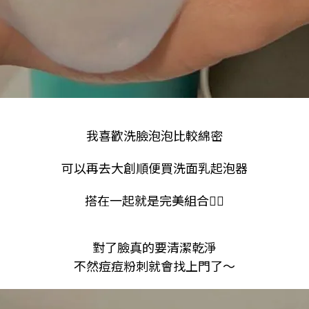
我喜歡洗臉泡泡比較綿密
可以再去大創順便買洗面乳起泡器
搭在一起就是完美組合✌🏻
對了
臉真的要清潔乾淨
不然痘痘粉刺就會找上門了～