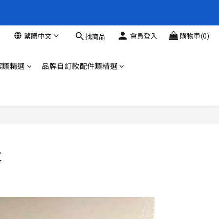
新品88折
新品88折
繁體中文
會員登入
購物車(0)
找商品
新品88折
潔類精選
品牌自訂款配件類精選
享