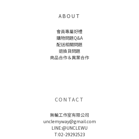
ABOUT
會員專屬好禮
購物問題Q&A
配送相關問題
退換貨問題
商品合作＆異業合作
UNCLE WU送禮救星，首創2in1固體香水，中性香味男女都會喜歡，溫和的香氣，不暈香、不失誤，送禮
自用都非常適合。
CONTACT
無輸工作室有限公司
unclemyway@gmail.com
LINE:@UNCLEWU
T:02-29292523