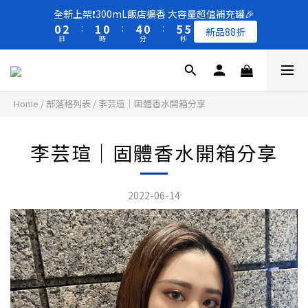
8
9
8
8
1
1
3
3
2
2
1
1
5
5
1
1
6
6
6
6
全新上架❗️300mL飯店擴香 大容量超值補充罐🎉
全新上架❗️300mL飯店擴香 大容量超值補充罐🎉
7
9
8
7
7
0
0
2
2
:
:
1
1
0
0
:
:
4
4
0
0
:
:
5
5
5
5
新品88折
新品88折
6
8
7
6
6
日
日
時
時
分
分
秒
秒
1
1
0
0
3
3
4
4
4
4
5
7
6
5
9
5
0
0
2
2
3
3
3
3
4
6
5
4
8
4
9
9
1
1
2
2
2
2
買一送一 🚚 福利品最後出清 -50%OFF UP
3
5
4
3
7
3
8
8
0
0
1
1
1
1
2
4
3
2
6
2
7
7
0
0
0
0
Home
/
部落格列表
/
李芸瑄｜固體香水開箱分享
1
3
2
1
5
1
6
6
全新上架❗️300mL飯店擴香 大容量超值補充罐🎉
0
2
:
1
0
:
4
0
:
5
5
新品88折
日
時
分
秒
1
0
3
4
4
李芸瑄｜固體香水開箱分享
0
2
3
3
1
2
2
0
1
1
2022-06-14
0
0